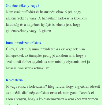
Gluténérzékeny vagy?
Nem csak puffadást és hasmenést okoz: 9 jel, hogy
gluténérzékeny vagy. A hangulatingadozás, a krónikus
fáradtság és a migrénes fejfájás is lehet a jele, hogy
gluténérzékeny vagy. A glutén
...
Immunrendszer erősítés
Új év, Új élet, Új immunrendszer Az év vége tele van
ünnepekkel, az ünneplés pedig jó alkalom arra, hogy a
szokottnál többet együnk és nem mindig olyasmit, ami jó
hatással van szervezetünk, az
...
Koleszterin
Jó vagy rossz a koleszterin? Elég furcsa, hogy a gyakran idézett
és a média által népszerűsített orvosok nem gondolkoztak el
azon a tényen, hogy a koleszterinszintet a vénákból vett vérben