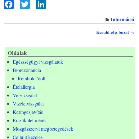
F
T
Li
ac
wi
n
Információ
eb
tt
ke
oo
er
dI
Bejegyzés navigáció
Kerüld el a búzát
→
k
n
Oldalak
Egészségügyi vizsgálatok
Biorezonancia
Reinhold Voll
Ételallergia
Vérvizsgálat
Vizeletvizsgálat
Keringésjavítás
Érszűkület mérés
Mozgásszervi megbetegedések
Cellulit kezelés