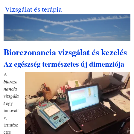
Vizsgálat és terápia
Biorezonancia vizsgálat és kezelés
Az egészség természetes új dimenziója
A
biorezo
nancia
vizsgála
t
egy
innovatí
v,
termész
etes