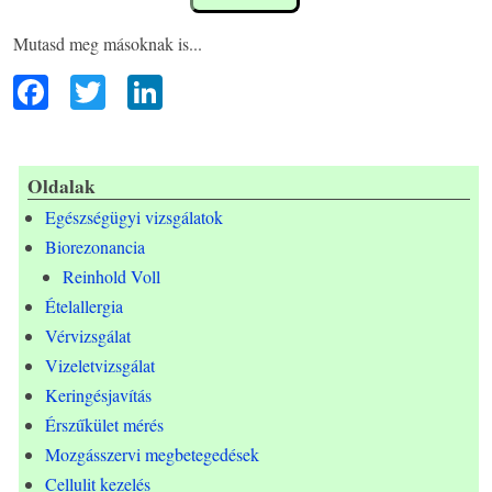
Mutasd meg másoknak is...
F
T
Li
ac
wi
n
eb
tt
ke
oo
er
dI
Oldalak
Egészségügyi vizsgálatok
k
n
Biorezonancia
Reinhold Voll
Ételallergia
Vérvizsgálat
Vizeletvizsgálat
Keringésjavítás
Érszűkület mérés
Mozgásszervi megbetegedések
Cellulit kezelés