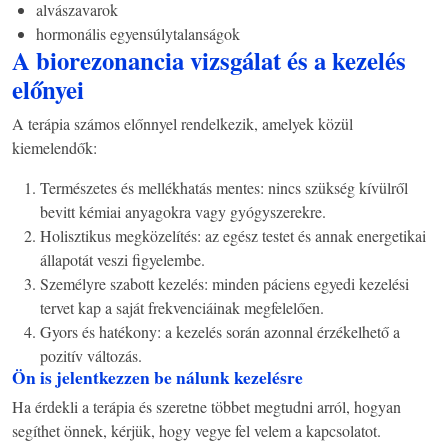
alvászavarok
hormonális egyensúlytalanságok
A biorezonancia vizsgálat és a kezelés
előnyei
A terápia számos előnnyel rendelkezik, amelyek közül
kiemelendők:
Természetes és mellékhatás mentes: nincs szükség kívülről
bevitt kémiai anyagokra vagy gyógyszerekre.
Holisztikus megközelítés: az egész testet és annak energetikai
állapotát veszi figyelembe.
Személyre szabott kezelés: minden páciens egyedi kezelési
tervet kap a saját frekvenciáinak megfelelően.
Gyors és hatékony: a kezelés során azonnal érzékelhető a
pozitív változás.
Ön is jelentkezzen be nálunk kezelésre
Ha érdekli a terápia és szeretne többet megtudni arról, hogyan
segíthet önnek, kérjük, hogy vegye fel velem a kapcsolatot.