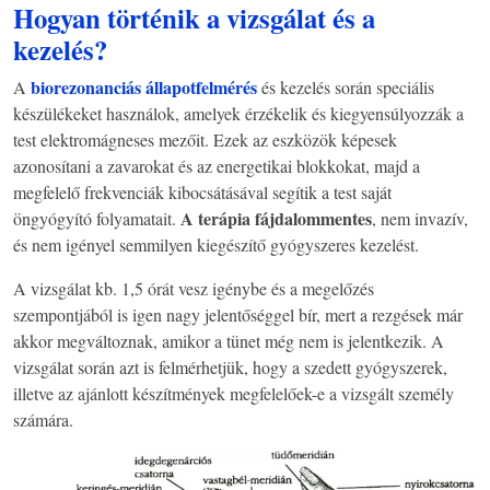
Hogyan történik a vizsgálat és a
kezelés?
biorezonanciás állapotfelmérés
A
és kezelés során speciális
készülékeket használok, amelyek érzékelik és kiegyensúlyozzák a
test elektromágneses mezőit. Ezek az eszközök képesek
azonosítani a zavarokat és az energetikai blokkokat, majd a
megfelelő frekvenciák kibocsátásával segítik a test saját
A terápia fájdalommentes
öngyógyító folyamatait.
, nem invazív,
és nem igényel semmilyen kiegészítő gyógyszeres kezelést.
A vizsgálat kb. 1,5 órát vesz igénybe és a megelőzés
szempontjából is igen nagy jelentőséggel bír, mert a rezgések már
akkor megváltoznak, amikor a tünet még nem is jelentkezik. A
vizsgálat során azt is felmérhetjük, hogy a szedett gyógyszerek,
illetve az ajánlott készítmények megfelelőek-e a vizsgált személy
számára.