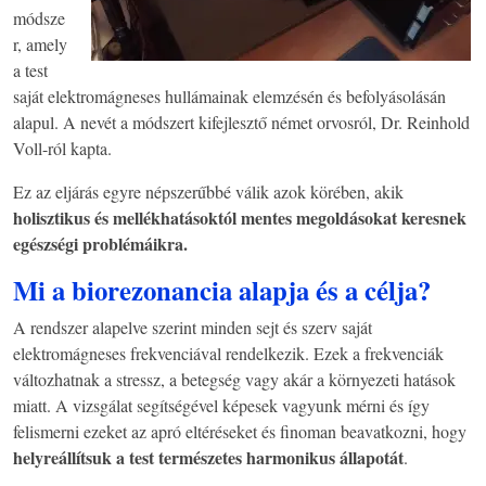
módsze
r, amely
a test
saját elektromágneses hullámainak elemzésén és befolyásolásán
alapul. A nevét a módszert kifejlesztő német orvosról, Dr. Reinhold
Voll-ról kapta.
Ez az eljárás egyre népszerűbbé válik azok körében, akik
holisztikus és mellékhatásoktól mentes megoldásokat keresnek
egészségi problémáikra.
Mi a biorezonancia alapja és a célja?
A rendszer alapelve szerint minden sejt és szerv saját
elektromágneses frekvenciával rendelkezik. Ezek a frekvenciák
változhatnak a stressz, a betegség vagy akár a környezeti hatások
miatt. A vizsgálat segítségével képesek vagyunk mérni és így
felismerni ezeket az apró eltéréseket és finoman beavatkozni, hogy
helyreállítsuk a test természetes harmonikus állapotát
.