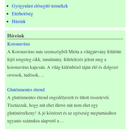
Gyógyulást elősegítő termékek
Elérhetőség
Híreink
Híreink
Koronavírus
A Koronavírus más szemszögből Mióta a világjárvány felütötte
fejét rengeteg cikk, tanulmány, feltételezés jelent meg a
koronavírus kapcsán. A világ különböző táján élő és dolgozó
orvosok, tudósok,
...
Gluténmentes étrend
A gluténmentes étrend engedélyezett és tiltott összetevői.
Tisztázzuk, hogy mit ehet illetve mit nem ehet egy
gluténérzékeny! A jó közérzet és az egészség megtartásához
ugyanis számukra alapvető a
...