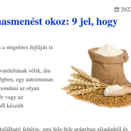
2022
asmenést okoz: 9 jel, hogy
 a migrénes fejfájás is
vatdiétának vélik, ám
ségben, egy autoimmun
mondani az olyan
ér vagy az
ből készült
lálható fehérje, ami fele-fele arányban gliadinból és