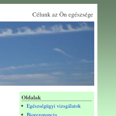
Célunk az Ön egészsége
Oldalak
Egészségügyi vizsgálatok
Biorezonancia