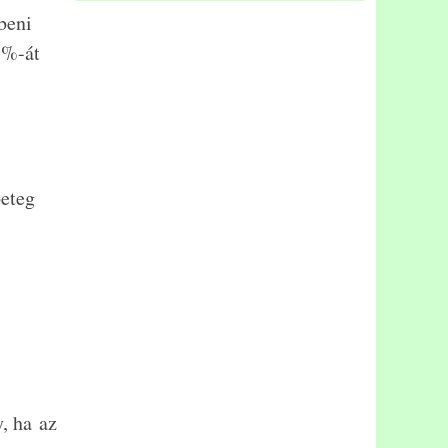
beni
3%-át
beteg
, ha az