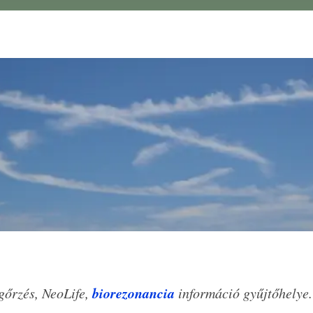
biorezonancia
gőrzés, NeoLife,
információ gyűjtőhelye.