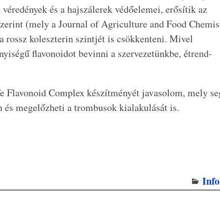
a véredények és a hajszálerek védőelemei, erősítik az
zerint (mely a Journal of Agriculture and Food Chemis
 rossz koleszterin szintjét is csökkenteni. Mivel
yiségű flavonoidot bevinni a szervezetünkbe, étrend-
ife Flavonoid Complex készítményét javasolom, mely se
n és megelőzheti a trombusok kialakulását is.
Inf