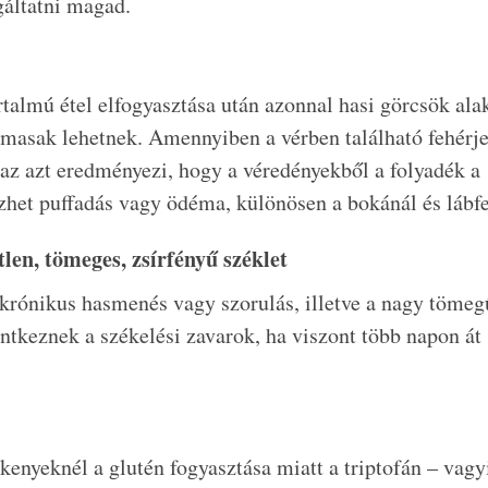
gáltatni magad.
rtalmú étel elfogyasztása után azonnal hasi görcsök ala
almasak lehetnek. Amennyiben a vérben található fehérje
 az azt eredményezi, hogy a véredényekből a folyadék a
ezhet puffadás vagy ödéma, különösen a bokánál és lábfe
en, tömeges, zsírfényű széklet
a krónikus hasmenés vagy szorulás, illetve a nagy tömeg
ntkeznek a székelési zavarok, ha viszont több napon át
kenyeknél a glutén fogyasztása miatt a triptofán – vagy