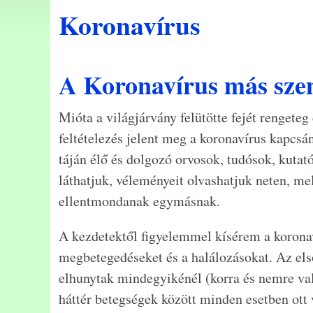
Koronavírus
A Koronavírus más sze
Mióta a világjárvány felütötte fejét rengeteg
feltételezés jelent meg a koronavírus kapcsá
táján élő és dolgozó orvosok, tudósok, kutat
láthatjuk, véleményeit olvashatjuk neten, m
ellentmondanak egymásnak.
A kezdetektől figyelemmel kísérem a korona
megbetegedéseket és a halálozásokat. Az első
elhunytak mindegyikénél (korra és nemre való
háttér betegségek között minden esetben ott 