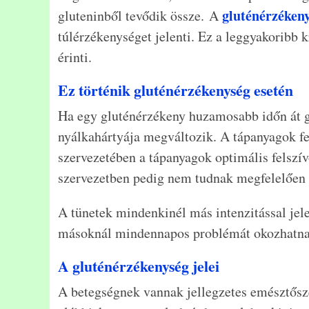
gluténérzéken
gluteninből tevődik össze. A
túlérzékenységet jelenti. Ez a leggyakoribb
érinti.
Ez történik gluténérzékenység esetén
Ha egy gluténérzékeny huzamosabb időn át gl
nyálkahártyája megváltozik. A tápanyagok fe
szervezetében a tápanyagok optimális felszív
szervezetben pedig nem tudnak megfelelően 
A tünetek mindenkinél más intenzitással jele
másoknál mindennapos problémát okozhatna
A gluténérzékenység jelei
A betegségnek vannak jellegzetes emésztősze