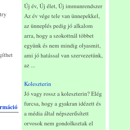
Új év, Új élet, Új immunrendszer
try
Az év vége tele van ünnepekkel,
az ünneplés pedig jó alkalom
arra, hogy a szokottnál többet
együnk és nem mindig olyasmit,
gíthet
ami jó hatással van szervezetünk,
az
...
Koleszterin
Jó vagy rossz a koleszterin? Elég
furcsa, hogy a gyakran idézett és
ormáció
a média által népszerűsített
orvosok nem gondolkoztak el