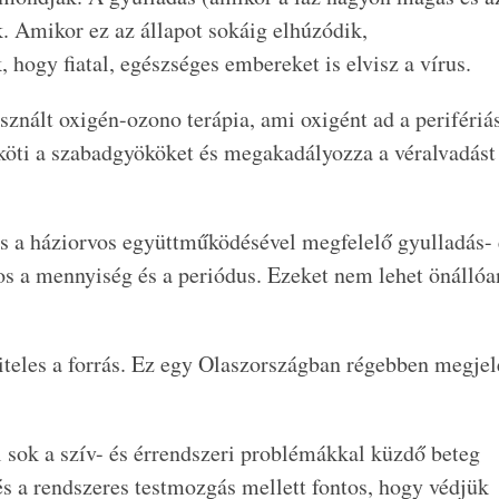
k. Amikor ez az állapot sokáig elhúzódik,
, hogy fiatal, egészséges embereket is elvisz a vírus.
sznált oxigén-ozono terápia, ami oxigént ad a perifériá
köti a szabadgyököket és megakadályozza a véralvadást
s a háziorvos együttműködésével megfelelő gyulladás- 
s a mennyiség és a periódus. Ezeket nem lehet önállóa
eles a forrás. Ez egy Olaszországban régebben megjel
l sok a szív- és érrendszeri problémákkal küzdő beteg
s a rendszeres testmozgás mellett fontos, hogy védjük