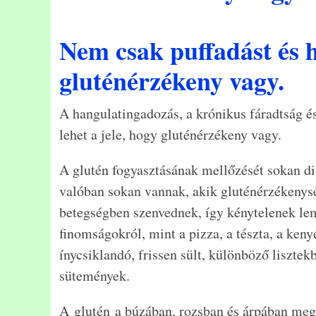
Nem csak puffadást és h
gluténérzékeny vagy.
A hangulatingadozás, a krónikus fáradtság és
lehet a jele, hogy gluténérzékeny vagy.
A glutén fogyasztásának mellőzését sokan di
valóban sokan vannak, akik gluténérzékeny
betegségben szenvednek, így kénytelenek le
finomságokról, mint a pizza, a tészta, a keny
ínycsiklandó, frissen sült, különböző lisztek
sütemények.
A glutén a búzában, rozsban és árpában megta