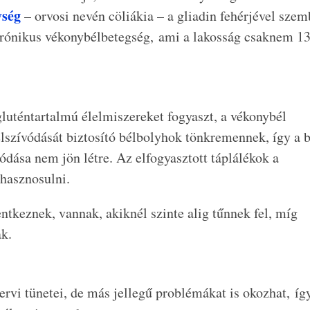
ység
– orvosi nevén cöliákia – a gliadin fehérjével szem
 krónikus vékonybélbetegség, ami a lakosság csaknem 1
uténtartalmú élelmiszereket fogyaszt, a vékonybél
lszívódását biztosító bélbolyhok tönkremennek, így a 
ódása nem jön létre. Az elfogyasztott táplálékok a
hasznosulni.
ntkeznek, vannak, akiknél szinte alig tűnnek fel, míg
k.
rvi tünetei, de más jellegű problémákat is okozhat, így