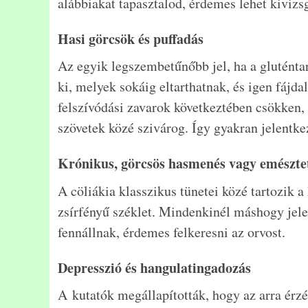
alábbiakat tapasztalod, érdemes lehet kivizs
Hasi görcsök és puffadás
Az egyik legszembetűnőbb jel, ha a gluténta
ki, melyek sokáig eltarthatnak, és igen fájd
felszívódási zavarok következtében csökken,
szövetek közé szivárog. Így gyakran jelentk
Krónikus, görcsös hasmenés vagy emésztetl
A cöliákia klasszikus tünetei közé tartozik 
zsírfényű széklet. Mindenkinél máshogy jele
fennállnak, érdemes felkeresni az orvost.
Depresszió és hangulatingadozás
A kutatók megállapították, hogy az arra érzé