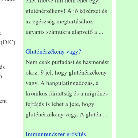
ehet illetve mit nem ehet egy
gluténérzékeny! A jó közérzet és
az egészség megtartásához
ugyanis számukra alapvető a
...
s
 (DIC)
Gluténérzékeny vagy?
Nem csak puffadást és hasmenést
és
okoz: 9 jel, hogy gluténérzékeny
n
vagy. A hangulatingadozás, a
krónikus fáradtság és a migrénes
ent
fejfájás is lehet a jele, hogy
gluténérzékeny vagy. A glutén
...
Immunrendszer erősítés