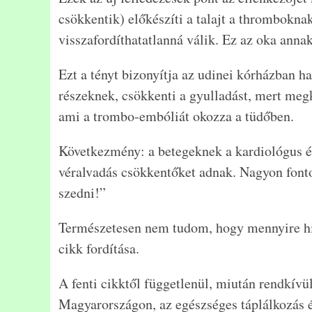
csökkentik) előkészíti a talajt a thrombokna
visszafordíthatatlanná válik. Ez az oka annak
Ezt a tényt bizonyítja az udinei kórházban ha
részeknek, csökkenti a gyulladást, mert meg
ami a trombo-embóliát okozza a tüdőben.
Következmény: a betegeknek a kardiológus é
véralvadás csökkentőket adnak. Nagyon fonto
szedni!”
Természetesen nem tudom, hogy mennyire hit
cikk fordítása.
A fenti cikktől függetlenül, miután rendkívü
Magyarországon, az egészséges táplálkozás é