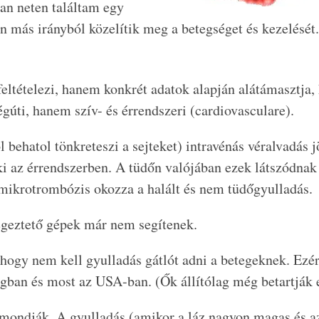
ban neten találtam egy
n más irányból közelítik meg a betegséget és kezelését.
ltételezi, hanem konkrét adatok alapján alátámasztja,
gúti, hanem szív- és érrendszeri (cardiovasculare).
 behatol tönkreteszi a sejteket) intravénás véralvadás j
i az érrendszerben. A tüdőn valójában ezek látszódnak 
mikrotrombózis okozza a halált és nem tüdőgyulladás.
legeztető gépek már nem segítenek.
hogy nem kell gyulladás gátlót adni a betegeknek. Ezér
ban és most az USA-ban. (Ők állítólag még betartják e
t mondják. A gyulladás (amikor a láz nagyon magas és 