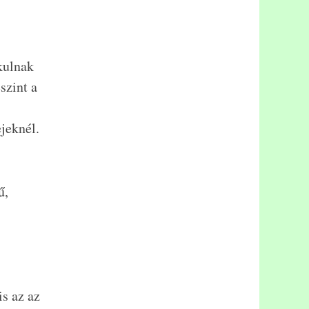
kulnak
szint a
jeknél.
ű,
is az az