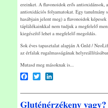
ereinket. A flavonoidok erős antioxidánsok, 
antioxidációs folyamatokat. Egy tanulmány s
hasábjain jelent meg) a flavonoidok képesek a
táplálékainkkal nem tudjuk a megfelelő menn
kiegészítő lehet a megfelelő megoldás.
Sok éves tapasztalat alapján A Gnld / NeoL
az érfalak rugalmasságának helyreállításába
Mutasd meg másoknak is...
F
T
Li
ac
wi
n
eb
tt
ke
oo
er
dI
Gluténérzékeny vagy?
k
n