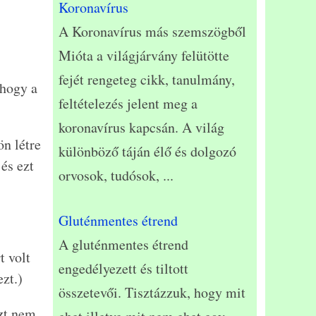
Koronavírus
A Koronavírus más szemszögből
Mióta a világjárvány felütötte
fejét rengeteg cikk, tanulmány,
 hogy a
feltételezés jelent meg a
koronavírus kapcsán. A világ
ön létre
különböző táján élő és dolgozó
és ezt
orvosok, tudósok,
...
Gluténmentes étrend
A gluténmentes étrend
t volt
engedélyezett és tiltott
zt.)
összetevői. Tisztázzuk, hogy mit
azt nem