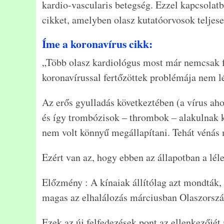
kardio-vascularis betegség. Ezzel kapcsolat
cikket, amelyben olasz kutatóorvosok teljese
Íme a koronavírus cikk:
„Több olasz kardiológus most már nemcsak fe
koronavírussal fertőzöttek problémája nem lé
Az erős gyulladás következtében (a vírus ahol
és így trombózisok – thrombok – alakulnak k
nem volt könnyű megállapítani. Tehát vénás 
Ezért van az, hogy ebben az állapotban a lé
Előzmény : A kínaiak állítólag azt mondták, 
magas az elhalálozás márciusban Olaszország
Ezek az új felfedezések pont az ellenkezőjé