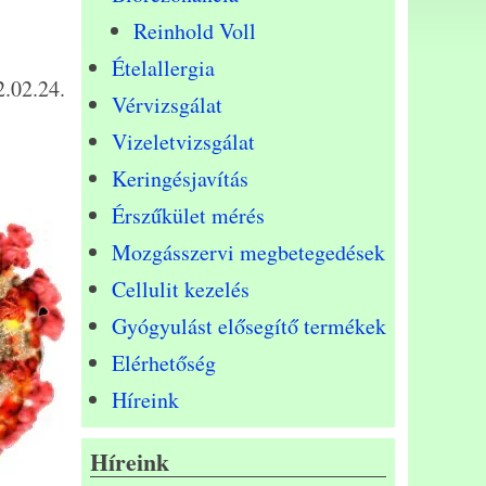
Reinhold Voll
Ételallergia
.02.24.
Vérvizsgálat
Vizeletvizsgálat
Keringésjavítás
Érszűkület mérés
Mozgásszervi megbetegedések
Cellulit kezelés
Gyógyulást elősegítő termékek
Elérhetőség
Híreink
Híreink