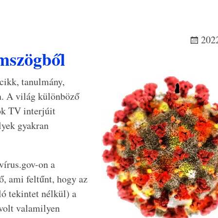
2022
mszögből
 cikk, tanulmány,
n. A világ különböző
ók TV interjúit
elyek gyakran
vírus.gov-on a
, ami feltűnt, hogy az
 tekintet nélkül) a
volt valamilyen