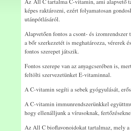
Az All C tartalma C-vitamin, ami alapvető 
képes raktározni, ezért folyamatosan gondos
utánpótlásáról.
Alapvetően fontos a csont- és izomrendszer 
a bőr szerkezetét is meghatározza, vérerek é
fontos szerepet játszik.
Fontos szerepe van az anyagcserében is, mert 
feltölti szervezetünket E-vitaminnal.
A C-vitamin segíti a sebek gyógyulását, erősít
A C-vitamin immunrendszerünkkel együttmű
hogy ellenálljunk a vírusoknak, fertőzésekne
Az All C bioflavonoidokat tartalmaz, mely a 