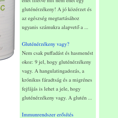
ehet illetve mit nem ehet egy
gluténérzékeny! A jó közérzet és
az egészség megtartásához
ugyanis számukra alapvető a
...
Gluténérzékeny vagy?
Nem csak puffadást és hasmenést
okoz: 9 jel, hogy gluténérzékeny
vagy. A hangulatingadozás, a
krónikus fáradtság és a migrénes
fejfájás is lehet a jele, hogy
gluténérzékeny vagy. A glutén
...
Immunrendszer erősítés