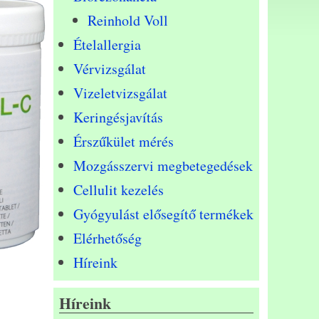
Reinhold Voll
Ételallergia
Vérvizsgálat
Vizeletvizsgálat
Keringésjavítás
Érszűkület mérés
Mozgásszervi megbetegedések
Cellulit kezelés
Gyógyulást elősegítő termékek
Elérhetőség
Híreink
Híreink