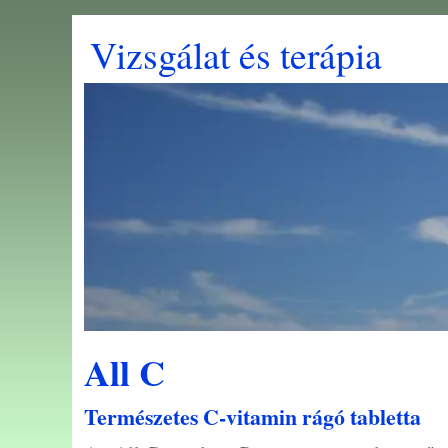
Vizsgálat és terápia
All C
Természetes C-vitamin rágó tabletta