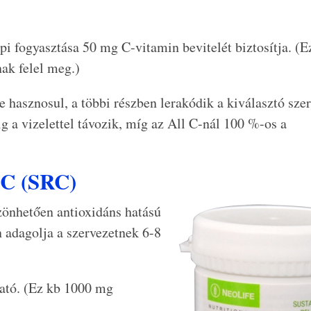
pi fogyasztása 50 mg C-vitamin bevitelét biztosítja. (E
ak felel meg.)
 hasznosul, a többi részben lerakódik a kiválasztó sze
g a vizelettel távozik, míg az All C-nál 100 %-os a
-C (SRC)
szönhetően antioxidáns hatású
n adagolja a szervezetnek 6-8
ató. (Ez kb 1000 mg