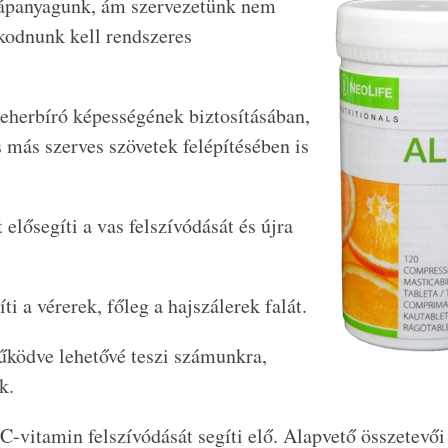
tápanyagunk, ám szervezetünk nem
kodnunk kell rendszeres
teherbíró képességének biztosításában,
s más szerves szövetek felépítésében is
elősegíti a vas felszívódását és újra
i a vérerek, főleg a hajszálerek falát.
ködve lehetővé teszi számunkra,
k.
C-vitamin felszívódását segíti elő. Alapvető összetevői