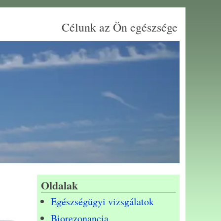
Célunk az Ön egészsége
Oldalak
Egészségügyi vizsgálatok
Biorezonancia