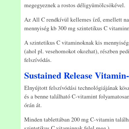
megegyeznek a rostos déligyümölcsökével.
Az All C rendkívül kellemes ízű, emellett na
mennyiség kb 300 mg szintetikus C vitaminn
A szintetikus C vitaminoknak kis mennyisége
(ahol pl. vesehomokot okozhat), részben pedi
felszívódás.
Sustained Release Vitamin
Elnyújtott felszívódási technológiájának kö
és a benne található C-vitamint folyamatosa
órán át.
Minden tablettában 200 mg C-vitamin találh
szintetikus C vitaminnak felel meg.)