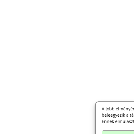
A jobb élményér
beleegyezik a tá
Ennek elmulaszt