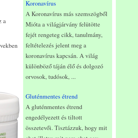
Koronavírus
A Koronavírus más szemszögből
z a
Mióta a világjárvány felütötte
fejét rengeteg cikk, tanulmány,
feltételezés jelent meg a
rvekben
koronavírus kapcsán. A világ
különböző táján élő és dolgozó
orvosok, tudósok,
...
Gluténmentes étrend
A gluténmentes étrend
engedélyezett és tiltott
összetevői. Tisztázzuk, hogy mit