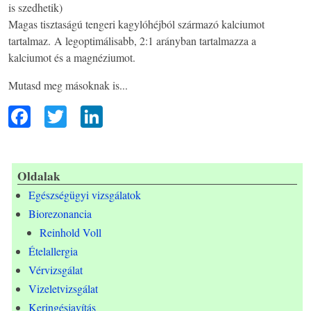
is szedhetik)
Magas tisztaságú tengeri kagylóhéjból származó kalciumot
tartalmaz. A legoptimálisabb, 2:1 arányban tartalmazza a
kalciumot és a magnéziumot.
Mutasd meg másoknak is...
F
T
Li
ac
wi
n
eb
tt
ke
oo
er
dI
Oldalak
Egészségügyi vizsgálatok
k
n
Biorezonancia
Reinhold Voll
Ételallergia
Vérvizsgálat
Vizeletvizsgálat
Keringésjavítás