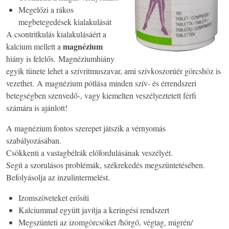
Megelőzi a rákos
megbetegedések kialakulását
A csontritkulás kialakulásáért a
magnézium
kalcium mellett a
hiány is felelős. Magnéziumhiány
egyik tünete lehet a szívritmuszavar, ami szívkoszorúér görcshöz is
vezethet. A magnézium pótlása minden szív- és érrendszeri
betegségben szenvedő-, vagy kiemelten veszélyeztetett férfi
számára is ajánlott!
A magnézium fontos szerepet játszik a vérnyomás
szabályozásában.
Csökkenti a vastagbélrák előfordulásának veszélyét.
Segít a szorulásos problémák, székrekedés megszüntetésében.
Befolyásolja az inzulintermelést.
Izomszöveteket erősíti
Kalciummal együtt javítja a keringési rendszert
Megszünteti az izomgörcsöket /hörgő, végtag, migrén/