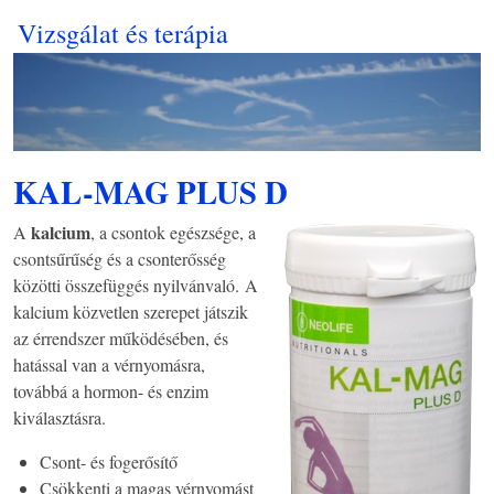
Vizsgálat és terápia
KAL-MAG PLUS D
kalcium
A
, a csontok egészsége, a
csontsűrűség és a csonterősség
közötti összefüggés nyilvánvaló. A
kalcium közvetlen szerepet játszik
az érrendszer működésében, és
hatással van a vérnyomásra,
továbbá a hormon- és enzim
kiválasztásra.
Csont- és fogerősítő
Csökkenti a magas vérnyomást