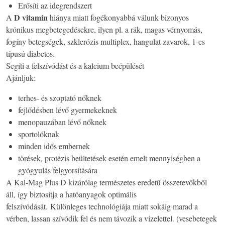
Erősíti az idegrendszert
D vitamin
A
hiánya miatt fogékonyabbá válunk bizonyos
krónikus megbetegedésekre, ilyen pl. a rák, magas vérnyomás,
fogíny betegségek, szklerózis multiplex, hangulat zavarok, 1-es
típusú diabetes.
Segíti a felszívódást és a kalcium beépülését
Ajánljuk:
terhes- és szoptató nőknek
fejlődésben lévő gyermekeknek
menopauzában lévő nőknek
sportolóknak
minden idős embernek
törések, protézis beültetések esetén emelt mennyiségben a
gyógyulás felgyorsítására
A Kal-Mag Plus D kizárólag természetes eredetű összetevőkből
áll, így biztosítja a hatóanyagok optimális
felszívódását. Különleges technológiája miatt sokáig marad a
vérben, lassan szívódik fel és nem távozik a vizelettel. (vesebetegek