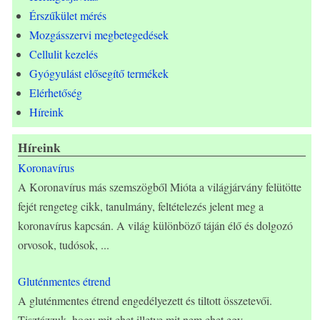
Érszűkület mérés
Mozgásszervi megbetegedések
Cellulit kezelés
Gyógyulást elősegítő termékek
Elérhetőség
Híreink
Híreink
Koronavírus
A Koronavírus más szemszögből Mióta a világjárvány felütötte
fejét rengeteg cikk, tanulmány, feltételezés jelent meg a
koronavírus kapcsán. A világ különböző táján élő és dolgozó
orvosok, tudósok,
...
Gluténmentes étrend
A gluténmentes étrend engedélyezett és tiltott összetevői.
Tisztázzuk, hogy mit ehet illetve mit nem ehet egy