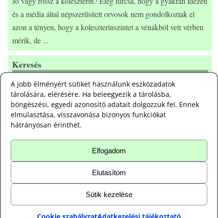
Jó vagy rossz a koleszterin? Elég furcsa, hogy a gyakran idézett
és a média által népszerűsített orvosok nem gondolkoztak el
azon a tényen, hogy a koleszterinszintet a vénákból vett vérben
mérik, de
...
Keresés
A jobb élményért sütiket használunk eszközadatok
tárolására, elérésére. Ha beleegyezik a tárolásba,
Adatkezelési tájékoztató
böngészési, egyedi azonosító adatait dolgozzuk fel. Ennek
elmulasztása, visszavonása bizonyos funkciókat
Adatkezelési
hátrányosan érinthet.
tájékoztató
Elfogadom
Süti szabályzat
Süti
Elutasítom
szabályzat
Sütik kezelése
©2020-2026 - Vizsgálat és terápia - Dunakeszi
Cookie szabályzat
Adatkezelési tájékoztató