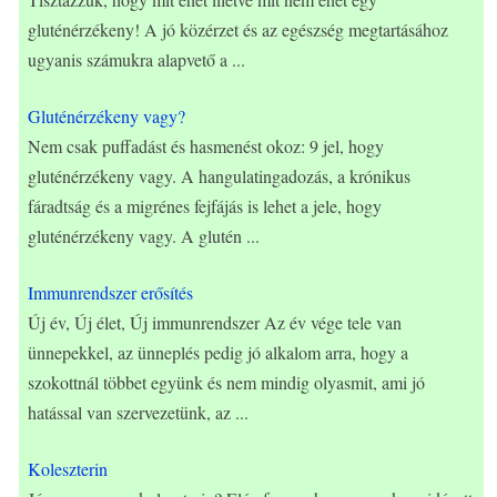
gluténérzékeny! A jó közérzet és az egészség megtartásához
ugyanis számukra alapvető a
...
Gluténérzékeny vagy?
Nem csak puffadást és hasmenést okoz: 9 jel, hogy
gluténérzékeny vagy. A hangulatingadozás, a krónikus
fáradtság és a migrénes fejfájás is lehet a jele, hogy
gluténérzékeny vagy. A glutén
...
Immunrendszer erősítés
Új év, Új élet, Új immunrendszer Az év vége tele van
ünnepekkel, az ünneplés pedig jó alkalom arra, hogy a
szokottnál többet együnk és nem mindig olyasmit, ami jó
hatással van szervezetünk, az
...
Koleszterin