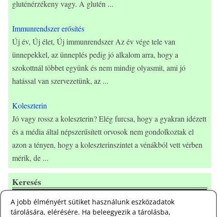
gluténérzékeny vagy. A glutén
...
Immunrendszer erősítés
Új év, Új élet, Új immunrendszer Az év vége tele van
ünnepekkel, az ünneplés pedig jó alkalom arra, hogy a
szokottnál többet együnk és nem mindig olyasmit, ami jó
hatással van szervezetünk, az
...
Koleszterin
Jó vagy rossz a koleszterin? Elég furcsa, hogy a gyakran idézett
és a média által népszerűsített orvosok nem gondolkoztak el
azon a tényen, hogy a koleszterinszintet a vénákból vett vérben
mérik, de
...
Keresés
A jobb élményért sütiket használunk eszközadatok
tárolására, elérésére. Ha beleegyezik a tárolásba,