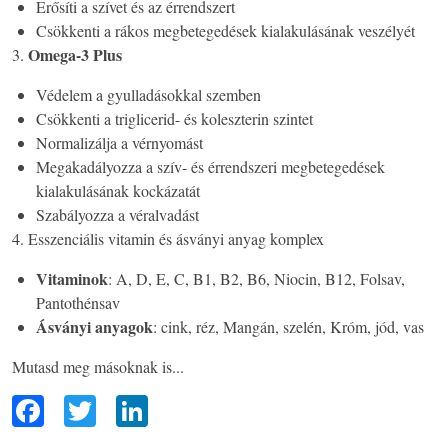
Erősíti a szívet és az érrendszert
Csökkenti a rákos megbetegedések kialakulásának veszélyét
Omega-3 Plus
3.
Védelem a gyulladásokkal szemben
Csökkenti a triglicerid- és koleszterin szintet
Normalizálja a vérnyomást
Megakadályozza a szív- és érrendszeri megbetegedések
kialakulásának kockázatát
Szabályozza a véralvadást
4. Esszenciális vitamin és ásványi anyag komplex
Vitaminok
: A, D, E, C, B1, B2, B6, Niocin, B12, Folsav,
Pantothénsav
Ásványi anyagok
: cink, réz, Mangán, szelén, Króm, jód, vas
Mutasd meg másoknak is...
F
T
Li
ac
wi
n