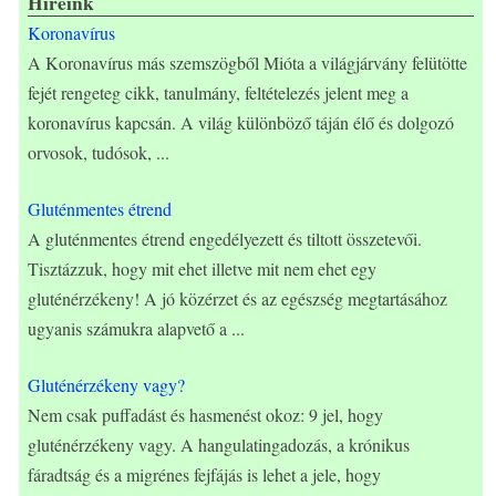
Híreink
Koronavírus
A Koronavírus más szemszögből Mióta a világjárvány felütötte
fejét rengeteg cikk, tanulmány, feltételezés jelent meg a
koronavírus kapcsán. A világ különböző táján élő és dolgozó
orvosok, tudósok,
...
Gluténmentes étrend
A gluténmentes étrend engedélyezett és tiltott összetevői.
Tisztázzuk, hogy mit ehet illetve mit nem ehet egy
gluténérzékeny! A jó közérzet és az egészség megtartásához
ugyanis számukra alapvető a
...
Gluténérzékeny vagy?
Nem csak puffadást és hasmenést okoz: 9 jel, hogy
gluténérzékeny vagy. A hangulatingadozás, a krónikus
fáradtság és a migrénes fejfájás is lehet a jele, hogy