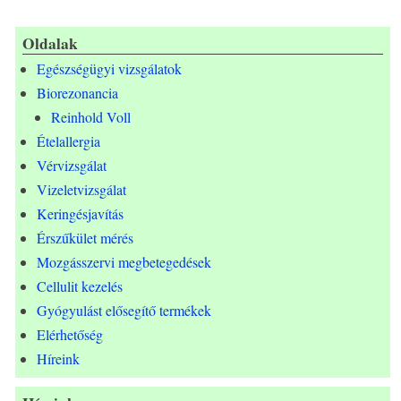
eb
tt
ke
oo
er
dI
Oldalak
Egészségügyi vizsgálatok
k
n
Biorezonancia
Reinhold Voll
Ételallergia
Vérvizsgálat
Vizeletvizsgálat
Keringésjavítás
Érszűkület mérés
Mozgásszervi megbetegedések
Cellulit kezelés
Gyógyulást elősegítő termékek
Elérhetőség
Híreink