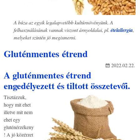
A búza az egyik legalapvetőbb kultúrnövényünk. A
felhasználásának vannak viszont árnyoldalai, pl.
ételallergia
,
melyeket szintén jó megismerni.
Gluténmentes étrend
2022.02.22.
A gluténmentes étrend
engedélyezett és tiltott összetevői.
Tisztázzuk,
hogy mit ehet
illetve mit nem
ehet egy
gluténérzékeny
! A jó közérzet