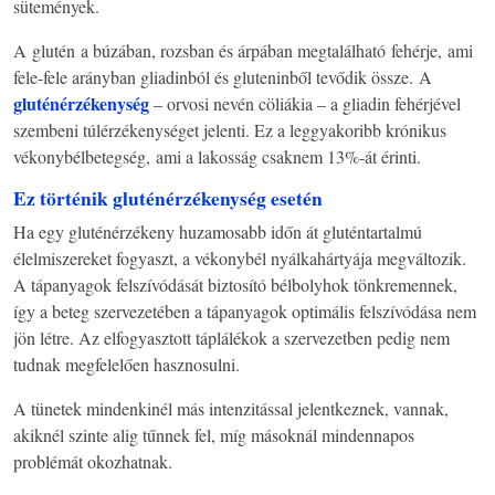
sütemények.
A glutén a búzában, rozsban és árpában megtalálható fehérje, ami
fele-fele arányban gliadinból és gluteninből tevődik össze. A
gluténérzékenység
– orvosi nevén cöliákia – a gliadin fehérjével
szembeni túlérzékenységet jelenti. Ez a leggyakoribb krónikus
vékonybélbetegség, ami a lakosság csaknem 13%-át érinti.
Ez történik gluténérzékenység esetén
Ha egy gluténérzékeny huzamosabb időn át gluténtartalmú
élelmiszereket fogyaszt, a vékonybél nyálkahártyája megváltozik.
A tápanyagok felszívódását biztosító bélbolyhok tönkremennek,
így a beteg szervezetében a tápanyagok optimális felszívódása nem
jön létre. Az elfogyasztott táplálékok a szervezetben pedig nem
tudnak megfelelően hasznosulni.
A tünetek mindenkinél más intenzitással jelentkeznek, vannak,
akiknél szinte alig tűnnek fel, míg másoknál mindennapos
problémát okozhatnak.