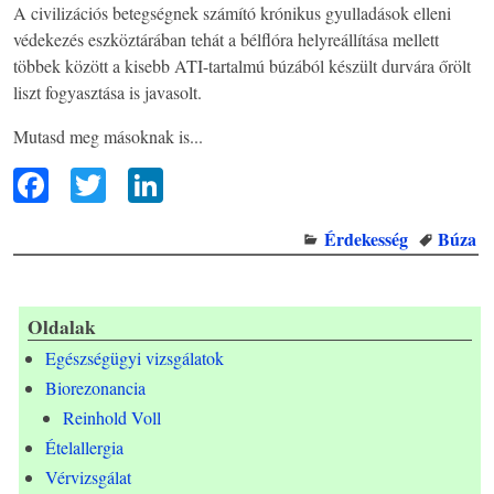
A civilizációs betegségnek számító krónikus gyulladások elleni
védekezés eszköztárában tehát a bélflóra helyreállítása mellett
többek között a kisebb ATI-tartalmú búzából készült durvára őrölt
liszt fogyasztása is javasolt.
Mutasd meg másoknak is...
F
T
Li
ac
wi
n
Érdekesség
Búza
eb
tt
ke
oo
er
dI
k
n
Oldalak
Egészségügyi vizsgálatok
Biorezonancia
Reinhold Voll
Ételallergia
Vérvizsgálat