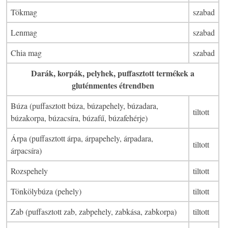
Tökmag
szabad
Lenmag
szabad
Chia mag
szabad
Darák, korpák, pelyhek, puffasztott termékek a
gluténmentes étrendben
Búza (puffasztott búza, búzapehely, búzadara,
tiltott
búzakorpa, búzacsíra, búzafű, búzafehérje)
Árpa (puffasztott árpa, árpapehely, árpadara,
tiltott
árpacsíra)
Rozspehely
tiltott
Tönkölybúza (pehely)
tiltott
Zab (puffasztott zab, zabpehely, zabkása, zabkorpa)
tiltott