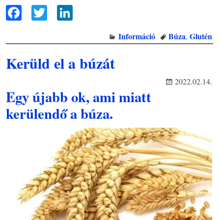
F
T
Li
ac
wi
n
Információ
Búza
Glutén
,
eb
tt
ke
oo
er
dI
Kerüld el a búzát
k
n
2022.02.14.
Egy újabb ok, ami miatt
kerülendő a búza.