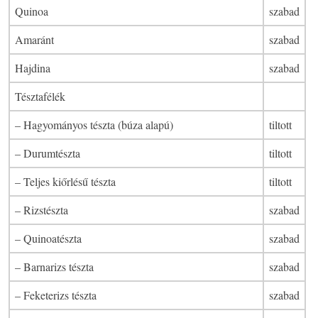
Quinoa
szabad
Amaránt
szabad
Hajdina
szabad
Tésztafélék
– Hagyományos tészta (búza alapú)
tiltott
– Durumtészta
tiltott
– Teljes kiőrlésű tészta
tiltott
– Rizstészta
szabad
– Quinoatészta
szabad
– Barnarizs tészta
szabad
– Feketerizs tészta
szabad