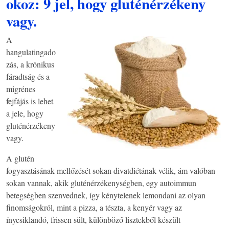
okoz: 9 jel, hogy gluténérzékeny
vagy.
A
hangulatingado
zás, a krónikus
fáradtság és a
migrénes
fejfájás is lehet
a jele, hogy
gluténérzékeny
vagy.
A glutén
fogyasztásának mellőzését sokan divatdiétának vélik, ám valóban
sokan vannak, akik gluténérzékenységben, egy autoimmun
betegségben szenvednek, így kénytelenek lemondani az olyan
finomságokról, mint a pizza, a tészta, a kenyér vagy az
ínycsiklandó, frissen sült, különböző lisztekből készült