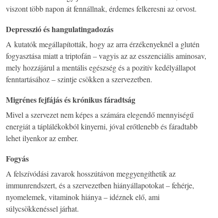
viszont több napon át fennállnak, érdemes felkeresni az orvost.
Depresszió és hangulatingadozás
A kutatók megállapították, hogy az arra érzékenyeknél a glutén
fogyasztása miatt a triptofán – vagyis az az esszenciális aminosav,
mely hozzájárul a mentális egészség és a pozitív kedélyállapot
fenntartásához – szintje csökken a szervezetben.
Migrénes fejfájás és krónikus fáradtság
Mivel a szervezet nem képes a számára elegendő mennyiségű
energiát a táplálékokból kinyerni, jóval erőtlenebb és fáradtabb
lehet ilyenkor az ember.
Fogyás
A felszívódási zavarok hosszútávon meggyengíthetik az
immunrendszert, és a szervezetben hiányállapotokat – fehérje,
nyomelemek, vitaminok hiánya – idéznek elő, ami
súlycsökkenéssel járhat.