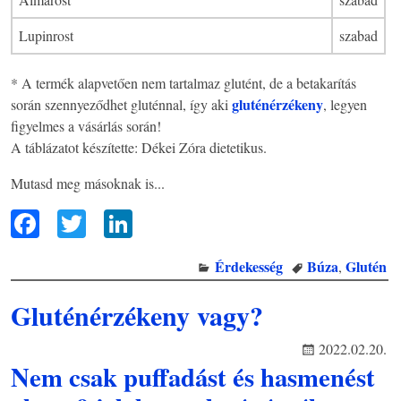
Lupinrost
szabad
* A termék alapvetően nem tartalmaz glutént, de a betakarítás
gluténérzékeny
során szennyeződhet gluténnal, így aki
, legyen
figyelmes a vásárlás során!
A táblázatot készítette: Dékei Zóra dietetikus.
Mutasd meg másoknak is...
F
T
Li
ac
wi
n
Érdekesség
Búza
Glutén
,
eb
tt
ke
oo
er
dI
Gluténérzékeny vagy?
k
n
2022.02.20.
Nem csak puffadást és hasmenést