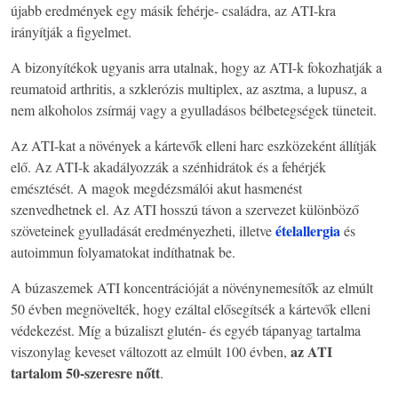
újabb eredmények egy másik fehérje- családra, az ATI-kra
irányítják a figyelmet.
A bizonyítékok ugyanis arra utalnak, hogy az ATI-k fokozhatják a
reumatoid arthritis, a szklerózis multiplex, az asztma, a lupusz, a
nem alkoholos zsírmáj vagy a gyulladásos bélbetegségek tüneteit.
Az ATI-kat a növények a kártevők elleni harc eszközeként állítják
elő. Az ATI-k akadályozzák a szénhidrátok és a fehérjék
emésztését. A magok megdézsmálói akut hasmenést
szenvedhetnek el. Az ATI hosszú távon a szervezet különböző
ételallergia
szöveteinek gyulladását eredményezheti, illetve
és
autoimmun folyamatokat indíthatnak be.
A búzaszemek ATI koncentrációját a növénynemesítők az elmúlt
50 évben megnövelték, hogy ezáltal elősegítsék a kártevők elleni
védekezést. Míg a búzaliszt glutén- és egyéb tápanyag tartalma
az ATI
viszonylag keveset változott az elmúlt 100 évben,
tartalom 50-szeresre nőtt
.