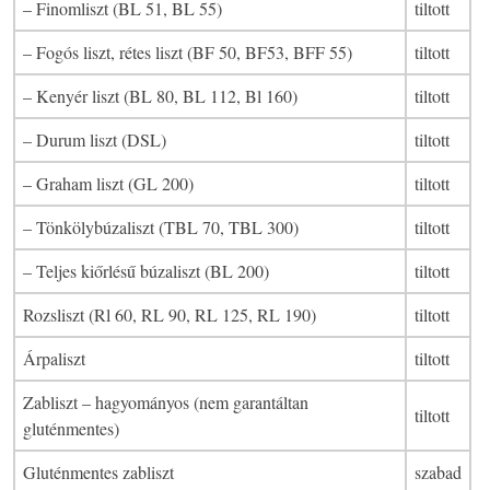
– Finomliszt (BL 51, BL 55)
tiltott
– Fogós liszt, rétes liszt (BF 50, BF53, BFF 55)
tiltott
– Kenyér liszt (BL 80, BL 112, Bl 160)
tiltott
– Durum liszt (DSL)
tiltott
– Graham liszt (GL 200)
tiltott
– Tönkölybúzaliszt (TBL 70, TBL 300)
tiltott
– Teljes kiőrlésű búzaliszt (BL 200)
tiltott
Rozsliszt (Rl 60, RL 90, RL 125, RL 190)
tiltott
Árpaliszt
tiltott
Zabliszt – hagyományos (nem garantáltan
tiltott
gluténmentes)
Gluténmentes zabliszt
szabad