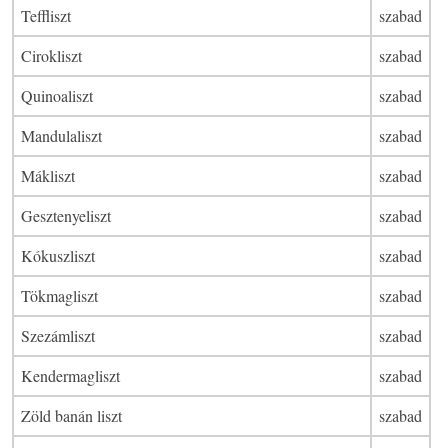
Teffliszt
szabad
Cirokliszt
szabad
Quinoaliszt
szabad
Mandulaliszt
szabad
Mákliszt
szabad
Gesztenyeliszt
szabad
Kókuszliszt
szabad
Tökmagliszt
szabad
Szezámliszt
szabad
Kendermagliszt
szabad
Zöld banán liszt
szabad