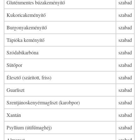
Gluténmentes búzakeményítő
szabad
Kukoricakeményítő
szabad
Burgonyakeményítő
szabad
Tápióka keményítő
szabad
Szódabikarbóna
szabad
Sütőpor
szabad
Élesztő (szárított, friss)
szabad
Guarliszt
szabad
Szentjánoskenyérmagliszt (karobpor)
szabad
Xantán
szabad
Psyllium (útifűmaghéj)
szabad
Almarost
szabad