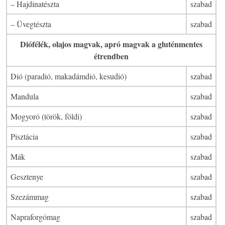
– Hajdinatészta
szabad
– Üvegtészta
szabad
Diófélék, olajos magvak, apró magvak a gluténmentes
étrendben
Dió (paradió, makadámdió, kesudió)
szabad
Mandula
szabad
Mogyoró (török, földi)
szabad
Pisztácia
szabad
Mák
szabad
Gesztenye
szabad
Szezámmag
szabad
Napraforgómag
szabad