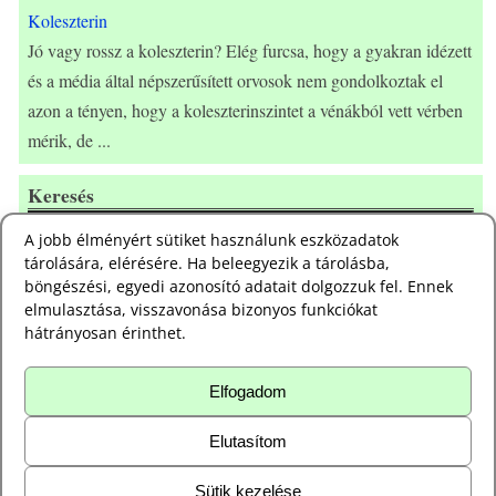
Koleszterin
Jó vagy rossz a koleszterin? Elég furcsa, hogy a gyakran idézett
és a média által népszerűsített orvosok nem gondolkoztak el
azon a tényen, hogy a koleszterinszintet a vénákból vett vérben
mérik, de
...
Keresés
A jobb élményért sütiket használunk eszközadatok
tárolására, elérésére. Ha beleegyezik a tárolásba,
Adatkezelési tájékoztató
böngészési, egyedi azonosító adatait dolgozzuk fel. Ennek
elmulasztása, visszavonása bizonyos funkciókat
Adatkezelési
hátrányosan érinthet.
tájékoztató
Elfogadom
Süti szabályzat
Süti
Elutasítom
szabályzat
Sütik kezelése