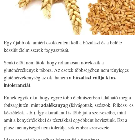
Egy újabb ok, amiért csökkenteni kell a búzaliszt és a belőle
készült élelmiszerek fogyasztását.
Senki előtt nem titok, hogy rohamosan növekszik a
gluténérzékenyek tábora. Az esetek többségében nem tényleges
a búzaliszt váltja ki az
gluténérzékenység az ok, hanem
intoleranciát
.
Ennek egyik oka, hogy egyre több élelmiszerben található meg a
adalékanyag
(búza)glutén, mint
(felvágottak, szószok, félkész- és
készételek, stb.). Így akaratlanul is több jut a szervezetbe, mint
amit a kenyérfélékkel és tésztákkal egyébként beviszünk. Ezt a
plusz mennyiséget nem tolerálja sok ember szervezete.
Most egy másik veszélyre hívnám fel a figyelmet.