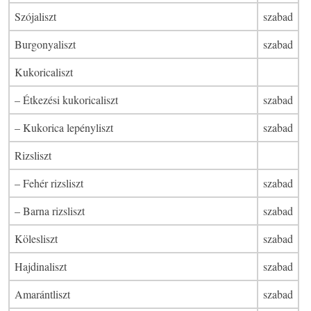
Szójaliszt
szabad
Burgonyaliszt
szabad
Kukoricaliszt
– Étkezési kukoricaliszt
szabad
– Kukorica lepényliszt
szabad
Rizsliszt
– Fehér rizsliszt
szabad
– Barna rizsliszt
szabad
Kölesliszt
szabad
Hajdinaliszt
szabad
Amarántliszt
szabad