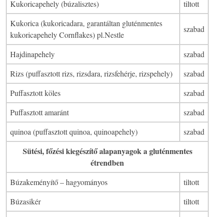
Kukoricapehely (búzalisztes)
tiltott
Kukorica (kukoricadara, garantáltan gluténmentes
szabad
kukoricapehely Cornflakes) pl.Nestle
Hajdinapehely
szabad
Rizs (puffasztott rizs, rizsdara, rizsfehérje, rizspehely)
szabad
Puffasztott köles
szabad
Puffasztott amaránt
szabad
quinoa (puffasztott quinoa, quinoapehely)
szabad
Sütési, főzési kiegészítő alapanyagok a gluténmentes
étrendben
Búzakeményítő – hagyományos
tiltott
Búzasikér
tiltott