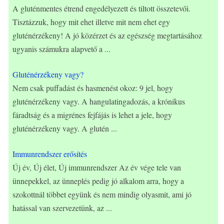
A gluténmentes étrend engedélyezett és tiltott összetevői.
Tisztázzuk, hogy mit ehet illetve mit nem ehet egy
gluténérzékeny! A jó közérzet és az egészség megtartásához
ugyanis számukra alapvető a
...
Gluténérzékeny vagy?
Nem csak puffadást és hasmenést okoz: 9 jel, hogy
gluténérzékeny vagy. A hangulatingadozás, a krónikus
fáradtság és a migrénes fejfájás is lehet a jele, hogy
gluténérzékeny vagy. A glutén
...
Immunrendszer erősítés
Új év, Új élet, Új immunrendszer Az év vége tele van
ünnepekkel, az ünneplés pedig jó alkalom arra, hogy a
szokottnál többet együnk és nem mindig olyasmit, ami jó
hatással van szervezetünk, az
...