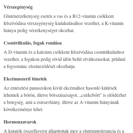
Vérszegénység
Gluténérzékenység esetén a vas és a B12-vitamin csökkent
felszívódása vérszegénység kialakulásához vezethet, a K-vitamin
hiánya pedig vérzékenységet okozhat.
Csontritkulás, fogak romlása
A D-vitamin és a kalcium csökkent felszívódása csontritkuláshoz
vezethet, a fogakon pedig rövid időn belül elváltozásokat, például
a fogzománc elszíneződését okozhatja.
Ekcémaszerű tünetek
Az emésztési panaszokon kívül ekcémához hasonló kiütések
lehetnek a bőrön, illetve bőrszárazságot, „csirkebőrt” is előidézhet
a betegség, ami a zsírsavhiány, illetve az A-vitamin hiányának
következménye lehet.
Hormonzavarok
A kutatók összefüggést állapítottak meg a gluténintolerancia és a