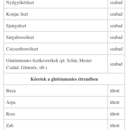
Nyílgyökérliszt
szabad
Konjac liszt
szabad
Spárgaliszt
szabad
Sárgaborsóliszt
szabad
Csicseriborsóliszt
szabad
Gluténmentes lisztkeverékek (pl. Schär, Mester
szabad
Család, Glutenix, stb.)
Köretek a gluténmentes étrendben
Búza
tiltott
Árpa
tiltott
Rozs
tiltott
Zab
tiltott