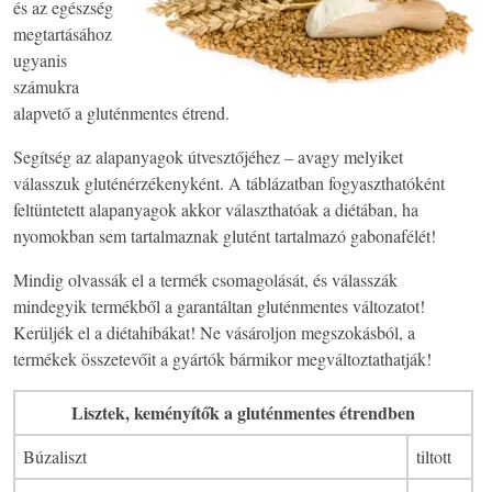
és az egészség
megtartásához
ugyanis
számukra
alapvető a gluténmentes étrend.
Segítség az alapanyagok útvesztőjéhez – avagy melyiket
válasszuk gluténérzékenyként. A táblázatban fogyaszthatóként
feltüntetett alapanyagok akkor választhatóak a diétában, ha
nyomokban sem tartalmaznak glutént tartalmazó gabonafélét!
Mindig olvassák el a termék csomagolását, és válasszák
mindegyik termékből a garantáltan gluténmentes változatot!
Kerüljék el a diétahibákat! Ne vásároljon megszokásból, a
termékek összetevőit a gyártók bármikor megváltoztathatják!
Lisztek, keményítők a gluténmentes étrendben
Búzaliszt
tiltott