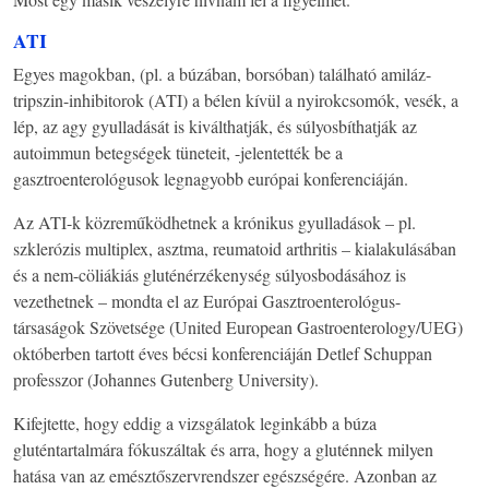
ATI
Egyes magokban, (pl. a búzában, borsóban) található amiláz-
tripszin-inhibitorok (ATI) a bélen kívül a nyirokcsomók, vesék, a
lép, az agy gyulladását is kiválthatják, és súlyosbíthatják az
autoimmun betegségek tüneteit, -jelentették be a
gasztroenterológusok legnagyobb európai konferenciáján.
Az ATI-k közreműködhetnek a krónikus gyulladások – pl.
szklerózis multiplex, asztma, reumatoid arthritis – kialakulásában
és a nem-cöliákiás gluténérzékenység súlyosbodásához is
vezethetnek – mondta el az Európai Gasztroenterológus-
társaságok Szövetsége (United European Gastroenterology/UEG)
októberben tartott éves bécsi konferenciáján Detlef Schuppan
professzor (Johannes Gutenberg University).
Kifejtette, hogy eddig a vizsgálatok leginkább a búza
gluténtartalmára fókuszáltak és arra, hogy a gluténnek milyen
hatása van az emésztőszervrendszer egészségére. Azonban az