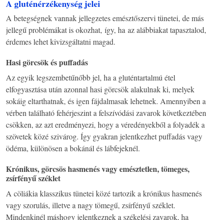
A gluténérzékenység jelei
A betegségnek vannak jellegzetes emésztőszervi tünetei, de más
jellegű problémákat is okozhat, így, ha az alábbiakat tapasztalod,
érdemes lehet kivizsgáltatni magad.
Hasi görcsök és puffadás
Az egyik legszembetűnőbb jel, ha a gluténtartalmú étel
elfogyasztása után azonnal hasi görcsök alakulnak ki, melyek
sokáig eltarthatnak, és igen fájdalmasak lehetnek. Amennyiben a
vérben található fehérjeszint a felszívódási zavarok következtében
csökken, az azt eredményezi, hogy a véredényekből a folyadék a
szövetek közé szivárog. Így gyakran jelentkezhet puffadás vagy
ödéma, különösen a bokánál és lábfejeknél.
Krónikus, görcsös hasmenés vagy emésztetlen, tömeges,
zsírfényű széklet
A cöliákia klasszikus tünetei közé tartozik a krónikus hasmenés
vagy szorulás, illetve a nagy tömegű, zsírfényű széklet.
Mindenkinél máshogy jelentkeznek a székelési zavarok, ha