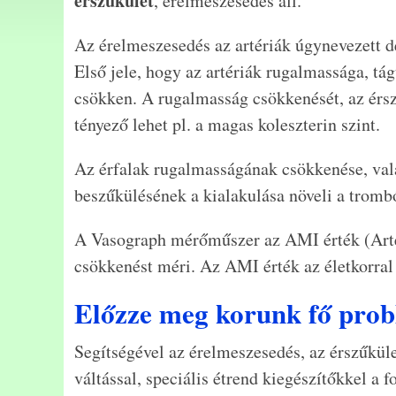
érszűkület
, érelmeszesedés áll.
Az érelmeszesedés az artériák úgynevezett d
Első jele, hogy az artériák rugalmassága, tá
csökken. A rugalmasság csökkenését, az érsz
tényező lehet pl. a magas koleszterin szint.
Az érfalak rugalmasságának csökkenése, val
beszűkülésének a kialakulása növeli a trombó
A Vasograph mérőműszer az AMI érték (Arté
csökkenést méri. Az AMI érték az életkorral
Előzze meg korunk fő prob
Segítségével az érelmeszesedés, az érszűkül
váltással, speciális étrend kiegészítőkkel a f