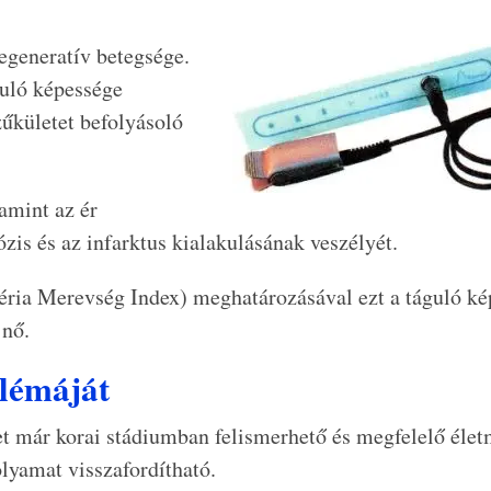
egeneratív betegsége.
guló képessége
űkületet befolyásoló
amint az ér
zis és az infarktus kialakulásának veszélyét.
ria Merevség Index) meghatározásával ezt a táguló ké
 nő.
lémáját
et már korai stádiumban felismerhető és megfelelő éle
olyamat visszafordítható.