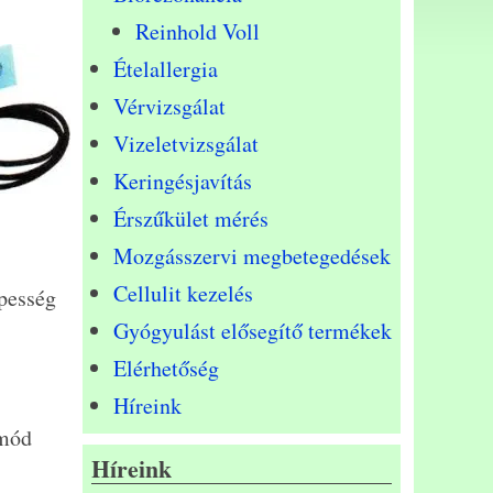
Reinhold Voll
Ételallergia
Vérvizsgálat
Vizeletvizsgálat
Keringésjavítás
Érszűkület mérés
Mozgásszervi megbetegedések
Cellulit kezelés
pesség
Gyógyulást elősegítő termékek
Elérhetőség
Híreink
tmód
Híreink