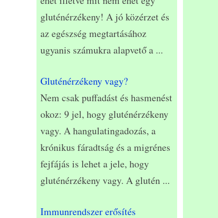
ehet illetve mit nem ehet egy
gluténérzékeny! A jó közérzet és
az egészség megtartásához
ugyanis számukra alapvető a
...
Gluténérzékeny vagy?
Nem csak puffadást és hasmenést
okoz: 9 jel, hogy gluténérzékeny
vagy. A hangulatingadozás, a
krónikus fáradtság és a migrénes
fejfájás is lehet a jele, hogy
gluténérzékeny vagy. A glutén
...
Immunrendszer erősítés