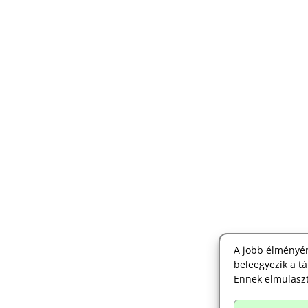
A jobb élményér
beleegyezik a tá
Ennek elmulaszt