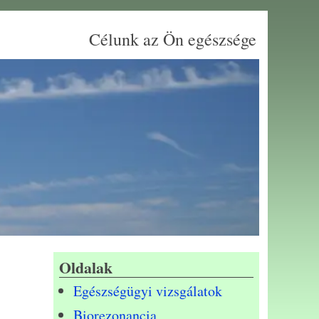
Célunk az Ön egészsége
Oldalak
Egészségügyi vizsgálatok
Biorezonancia