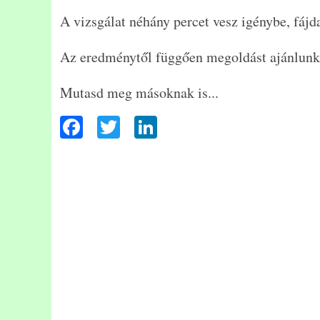
A vizsgálat néhány percet vesz igénybe, fáj
Az eredménytől függően megoldást ajánlunk,
Mutasd meg másoknak is...
F
T
Li
ac
wi
n
eb
tt
ke
oo
er
dI
k
n