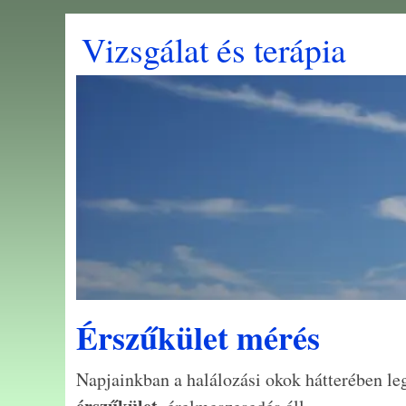
Vizsgálat és terápia
Érszűkület mérés
Napjainkban a halálozási okok hátterében le